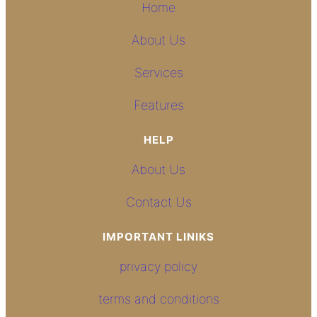
Home
About Us
Services
Features
HELP
About Us
Contact Us
IMPORTANT LINIKS
privacy policy
terms and conditions