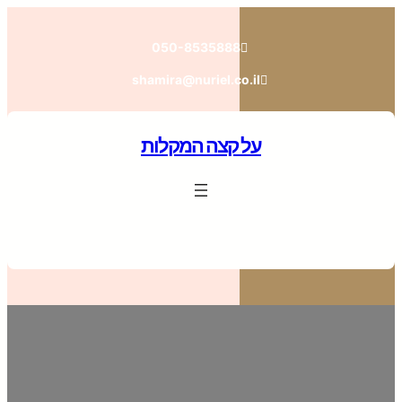
לדלג
לתוכן
050-8535888
shamira@nuriel.co.il
על קצה המקלות