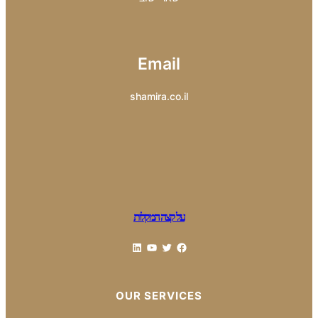
Email
shamira.co.il
על קצה המקלות
LinkedIn
YouTube
Twitter
Facebook
OUR SERVICES