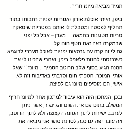
תמיד מביאה מיונז חריף.
ביפן, הייתי אוכלת אודון (אטריות יפניות רחבות) בתור
תחליף לפסטה ומטבלת לי אותם בפטריות שיטאקה
טריות מטוגנות בחמאה…. מעדן – אבל כל יפני
שבמקרה ראה זאת חטף חום קל.
גם לי זה קרה עם גרסאות יפניות לאוכל מערבי,לדוגמא
כשנכנסתי לחנות פלאפל ביפן, ואחרי שהכינו לי את
המנה הגיע בסוף שלב הרוטב הסמיך …מיונז?" שאל
אותי המוכר. חטפתי חום וסרבתי באדיבות וזה לא
אישי, הם מוסיפים מיונז גם לפיצה.
ובכן, המתכון הזה הוא עיבוד למתכון אחר למיונז חריף
המשלב בתוכו גם את השום והג'ינג'ר, אשר ניתן
לערבב ישירות לתוך הטונה הקצוצה ולא לתוך הרוטב,
וזה עובד יפה גם ככה,לסדנת סושי אני מביאה את