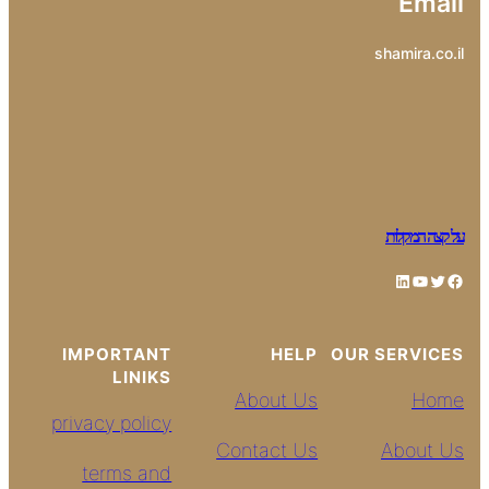
Email
shamira.co.il
על קצה המקלות
LinkedIn
YouTube
Twitter
Facebook
IMPORTANT
HELP
OUR SERVICES
LINIKS
About Us
Home
privacy policy
Contact Us
About Us
terms and