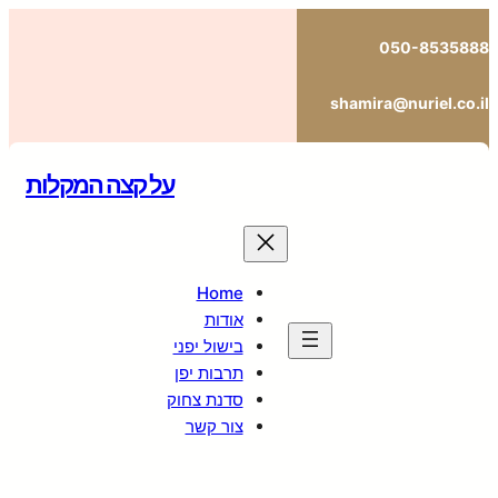
לדלג
050-8535888
לתוכן
shamira@nuriel.co.il
על קצה המקלות
Home
אודות
בישול יפני
תרבות יפן
סדנת צחוק
צור קשר