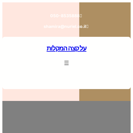
לדלג
לתוכן
050-8535888
shamira@nuriel.co.il
על קצה המקלות