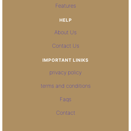
Features
HELP
About Us
Contact Us
IMPORTANT LINIKS
privacy policy
terms and conditions
Faqs
Contact