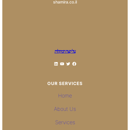
shamira.co.il
על קצה המקלות
LinkedIn
YouTube
Twitter
Facebook
OUR SERVICES
Home
About Us
Services