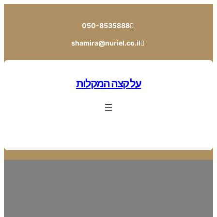
לדלג
לתוכן
050-8535888
shamira@nuriel.co.il
על קצה המקלות